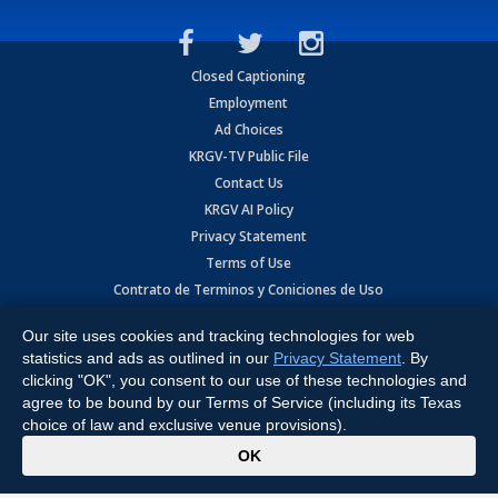
Closed Captioning
Employment
Ad Choices
KRGV-TV Public File
Contact Us
KRGV AI Policy
Privacy Statement
Terms of Use
Contrato de Terminos y Coniciones de Uso
Our site uses cookies and tracking technologies for web
Copyright
2026
MOBILE VIDEO TAPES, INC. (dba KRGV), 900 East
Expressway, Weslaco, TX 78596.
statistics and ads as outlined in our
Privacy Statement
. By
clicking "OK", you consent to our use of these technologies and
All Rights Reserved. Powered by:
Ruby Shore Software
agree to be bound by our Terms of Service (including its Texas
choice of law and exclusive venue provisions).
x
OK