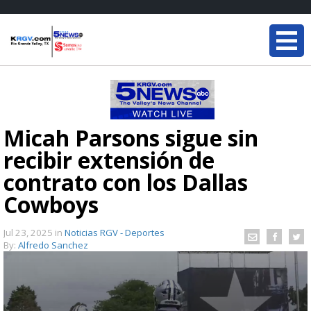
Micah Parsons sigue sin
recibir extensión de
contrato con los Dallas
Cowboys
Jul 23, 2025
in
Noticias RGV - Deportes
By:
Alfredo Sanchez