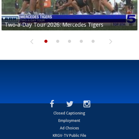
Two-a-Day Tour 2026: Mercedes Tigers
Two-a-Day Tour 2026: Progreso Red Ants
Two-a-Day Tour 2026: Donna Redskins
Two-a-Day Tour 2026: Brownsville Pace Vikings
Two-a-Day Tour 2026: La Joya Coyotes
Closed Captioning
Employment
Ad Choices
KRGV-TV Public File