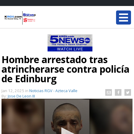
Hombre arrestado tras
atrincherarse contra policía
de Edinburg
Jan 12, 2025
in
Noticias RGV - Azteca Valle
By:
Jose De Leon III