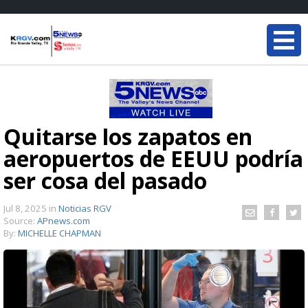
Quitarse los zapatos en
aeropuertos de EEUU podría
ser cosa del pasado
Jul 8, 2025
in
Noticias RGV
Source:
APnews.com
By:
MICHELLE CHAPMAN