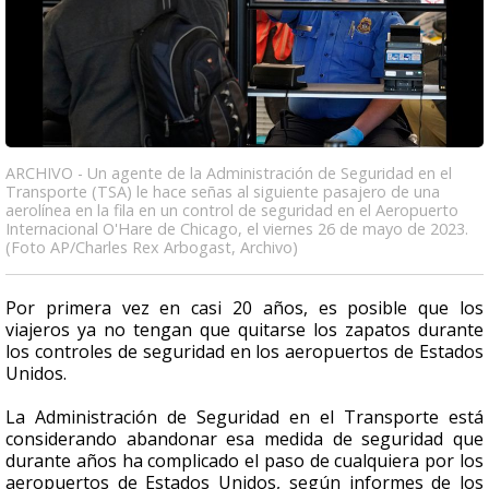
ARCHIVO - Un agente de la Administración de Seguridad en el
Transporte (TSA) le hace señas al siguiente pasajero de una
aerolínea en la fila en un control de seguridad en el Aeropuerto
Internacional O'Hare de Chicago, el viernes 26 de mayo de 2023.
(Foto AP/Charles Rex Arbogast, Archivo)
Por primera vez en casi 20 años, es posible que los
viajeros ya no tengan que quitarse los zapatos durante
los controles de seguridad en los aeropuertos de Estados
Unidos.
La Administración de Seguridad en el Transporte está
considerando abandonar esa medida de seguridad que
durante años ha complicado el paso de cualquiera por los
aeropuertos de Estados Unidos, según informes de los